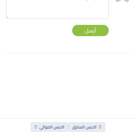
3- Les avantages de facebook ads
4- Le ROI
أرسل
5- Le ciblage
Quiz de compréhension
Chapitre 02: Creation des Pages: Facebook
0/6
& Instagram
Introduction
1- Création Page Facebook
مكتمل
2- Création Page Instagram
الدرس السابق
الدرس الموالي
3- Général Settigs (Page Facebook)