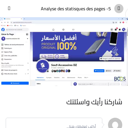
5- Analyse des statisques des pages
Introduction Générale
0/2
Introduction
Guide de formation
Chapitre 01: Introduction à la publicité en
0/6
ligne
شاركنا رأيك واسئلتك
1- Historique
2- Paid media