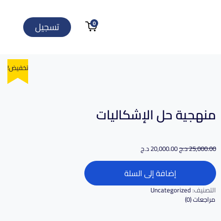
0
تسجيل
تخفيض!
تخفيض!
منهجية حل الإشكاليات
25,000.00
د.ج
20,000.00
د.ج
إضافة إلى السلة
التصنيف:
Uncategorized
مراجعات (0)