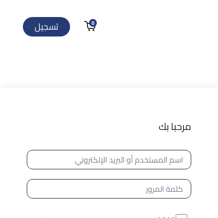
0
تسجيل
مرحبا بك