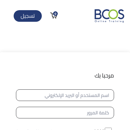
0
تسجيل
مرحبا بك