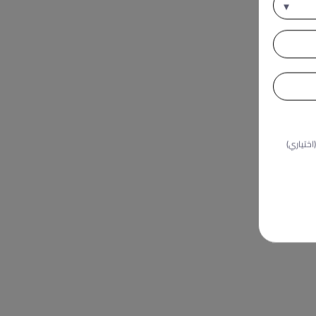
▾
اختياري)