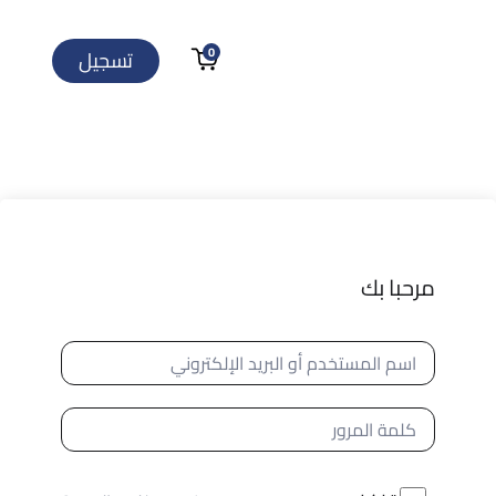
0
تسجيل
مرحبا بك