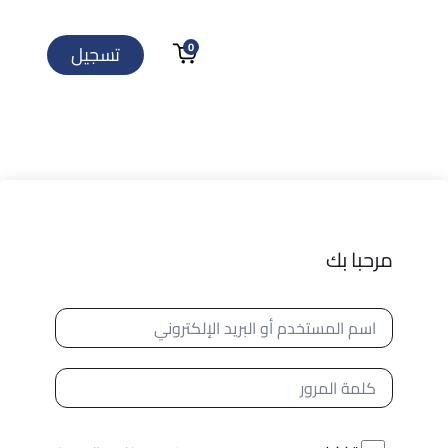
0
تسجيل
مرحبا بك